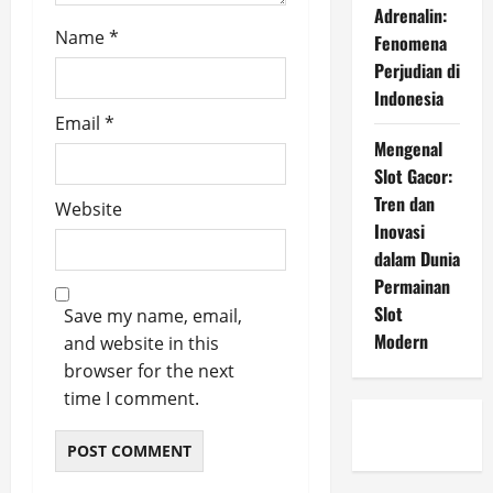
Adrenalin:
Name
*
Fenomena
Perjudian di
Indonesia
Email
*
Mengenal
Slot Gacor:
Tren dan
Website
Inovasi
dalam Dunia
Permainan
Slot
Save my name, email,
Modern
and website in this
browser for the next
time I comment.