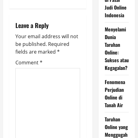
a
Judi Online
Indonesia
v
Leave a Reply
Menyelami
i
Your email address will not
Dunia
g
be published.
Required
Taruhan
fields are marked
*
Online:
a
Sukses atau
Comment
*
Kegagalan?
t
Fenomena
i
Perjudian
o
Online di
Tanah Air
n
Taruhan
Online yang
Menggugah