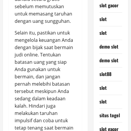
slot gacor
sebelum memutuskan
untuk memasang taruhan
slot
dengan uang sungguhan.
slot
Selain itu, pastikan untuk
mengelola keuangan Anda
demo slot
dengan bijak saat bermain
judi online. Tentukan
demo slot
batasan uang yang siap
Anda gunakan untuk
slot88
bermain, dan jangan
pernah melebihi batasan
slot
tersebut meskipun Anda
sedang dalam keadaan
slot
kalah. Hindari juga
melakukan taruhan
situs togel
impulsif dan coba untuk
tetap tenang saat bermain
slot gacor