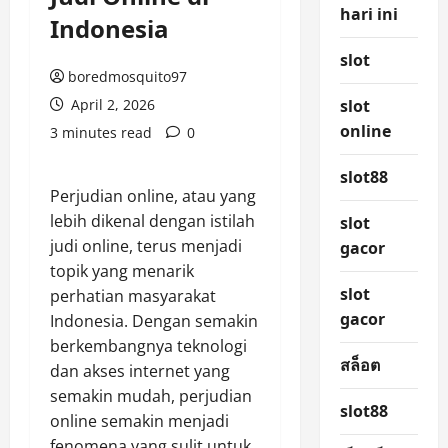
hari ini
Indonesia
slot
boredmosquito97
April 2, 2026
slot
online
3 minutes read
0
slot88
Perjudian online, atau yang
lebih dikenal dengan istilah
slot
judi online, terus menjadi
gacor
topik yang menarik
slot
perhatian masyarakat
gacor
Indonesia. Dengan semakin
berkembangnya teknologi
สล็อต
dan akses internet yang
semakin mudah, perjudian
slot88
online semakin menjadi
fenomena yang sulit untuk