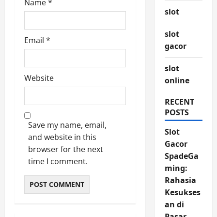
Name
*
slot
slot
Email
*
gacor
slot
Website
online
RECENT
POSTS
Save my name, email,
Slot
and website in this
Gacor
browser for the next
SpadeGa
time I comment.
ming:
Rahasia
Kesukses
an di
Pasar