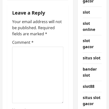
i
gacor
g
Leave a Reply
slot
a
Your email address will not
slot
be published.
Required
online
t
fields are marked
*
i
slot
Comment
*
gacor
o
situs slot
n
bandar
slot
slot88
situs slot
gacor