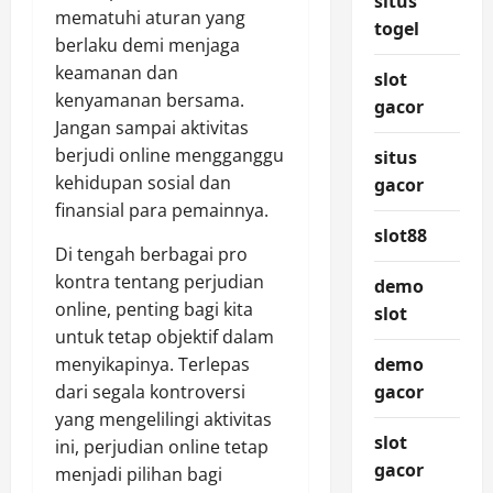
situs
mematuhi aturan yang
togel
berlaku demi menjaga
keamanan dan
slot
kenyamanan bersama.
gacor
Jangan sampai aktivitas
berjudi online mengganggu
situs
kehidupan sosial dan
gacor
finansial para pemainnya.
slot88
Di tengah berbagai pro
kontra tentang perjudian
demo
online, penting bagi kita
slot
untuk tetap objektif dalam
menyikapinya. Terlepas
demo
dari segala kontroversi
gacor
yang mengelilingi aktivitas
slot
ini, perjudian online tetap
gacor
menjadi pilihan bagi