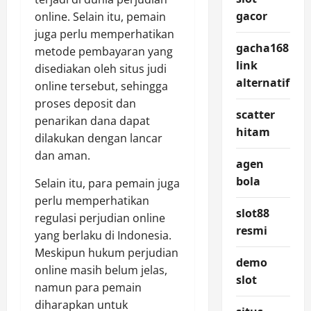
gacor
online. Selain itu, pemain
juga perlu memperhatikan
gacha168
metode pembayaran yang
link
disediakan oleh situs judi
alternatif
online tersebut, sehingga
proses deposit dan
scatter
penarikan dana dapat
hitam
dilakukan dengan lancar
dan aman.
agen
bola
Selain itu, para pemain juga
perlu memperhatikan
slot88
regulasi perjudian online
resmi
yang berlaku di Indonesia.
Meskipun hukum perjudian
demo
online masih belum jelas,
slot
namun para pemain
diharapkan untuk