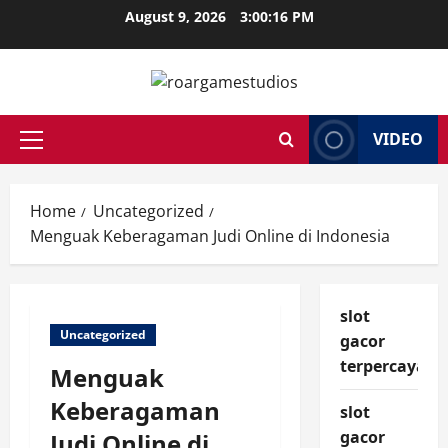
Skip
August 9, 2026
3:00:17 PM
to
content
VIDEO
Primary
Menu
Home
Uncategorized
Menguak Keberagaman Judi Online di Indonesia
slot
Uncategorized
gacor
terpercaya
Menguak
Keberagaman
slot
gacor
Judi Online di