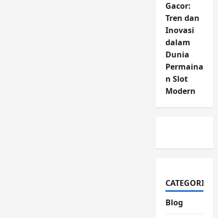
Gacor:
Tren dan
Inovasi
dalam
Dunia
Permaina
n Slot
Modern
CATEGORIES
Blog