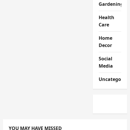
Gardening
Health
Care
Home
Decor
Social
Media
Uncategorize
YOU MAY HAVE MISSED